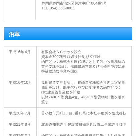
静岡県静岡市清水区興津中町1064番1号
TEL (054) 360-0063
沿革
有限会社ＳＧテック設立
平成16年 4月
資本金300万円 取締役社長 杉立恒雄
函館どつく株式会社殿代理店として苫小牧事務所の
業務委託を請け、船舶修繕営業及び同修理並びに維
持補修請負事業を開始
曳船建造受注を請け、楢崎造船株式会社内に室蘭事
平成16年10月
務所を設け、船主代行並びに受注者の函館どつく
(株)建造監督業務を開始
以降240G/T型曳船4隻、499G/T型貨物船3隻を引き
渡す
苫小牧市元町3丁目8番15号に本社事務所を落成移転
平成20年 7月
北海道知事許可 建設業機械器具設置工事業許可取得
平成21年 8月
函館どつく株式会社苫小牧事務所閉鎖により代理店
平成27年 3月