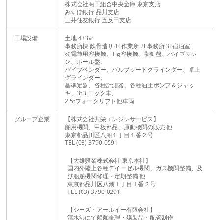
株式会社商工組合中央金庫 東京支店
みずほ銀行 品川支店
三井住友銀行 五反田支店
土地 433㎡
工場設備
事務所棟 鉄骨造り 1F作業所 2F事務所 3F宿泊室
発電兼用溶接機、Tig溶接機、帯鋸盤、パイプマシ
ン、ボール盤、
パイプベンダー、バルブシートグラインダー、卓上
グラインダー、
基準定盤、各種計測器、各種油圧ポンプ＆ジャッ
キ、3tユニック車、
2.5tフォークリフト他車両
【株式会社共栄エンジンサービス】
グループ企業
舶用機関、甲板部品、原動機関の販売 他
東京都品川区八潮１丁目１番２号
TEL (03) 3790-0591
【大雄興業株式会社 東京本社】
国内外陸上各種デイーゼル機関、ガス機関整備、及
び船舶機関修理・定期整備 他
東京都品川区八潮１丁目１番２号
TEL (03) 3790-0291
【シーズ・アールイー有限会社】
清水港にて船舶修理・艤装品・配管制作