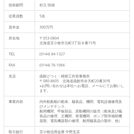
杉立 恒雄
技術顧問
5名
従業員数
300万円
資本金
〒053-0804
所在地
北海道苫小牧市元町3丁目８番15号
(0144) 84-1327
TEL
(0144) 76-1066
FAX
函館どつく・精密工作室事務所
支店
〒080-8605 北海道函館市弁天町20番30号
※お問い合わせは本社へお電話、メールにてお願いし
ます。
内外航船舶の船体、艤装品、機関、電気設備修理及
事業内容
びメンテナンス、
舶用機関、甲板部品、原動機関の販売（船体及び艤
装品の修理、主機関、発電機関、ポンプ類等補助機
器類、電気機器類の修理、舶用艤装品の製作、他）
苫小牧信用金庫 中野支店
取引銀行