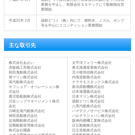
業務を中止し、有限会社ＳＧテックにて船舶独自営
業開始
函館どつく（株）内にて、燃料弁、ノズル、ポンプ
平成31年 2月
等を中心にリコンディション業務開始
主な取引先
株式会社あおい
太平洋フェリー株式会社
赤阪鐵工所株式会社
東北海運産業株式会社
秋田曳船株式会社
苫小牧埠頭株式会社
旭マリン株式会社
内海造船株式会社
泉汽船株式会社
ナラサキスタックス株式会社
オフショア・オペレーション株
新潟原動機株式会社
式会社
日本海運株式会社
鹿児島船舶株式会社
日本マリン株式会社
川近シップマネージメント株式
函館どつく株式会社
会社
八馬汽船株式会社
川崎近海汽船株式会社
ハマテクノサービス株式会社
神田造船株式会社
バルチラジャパン株式会社
近海郵船株式会社
阪神内燃機工業株式会社
近郵船舶管理株式会社
日立船舶株式会社
株式会社國森
日立造船株式会社
クボタ環境サービス株式会社
福寿船舶株式会社